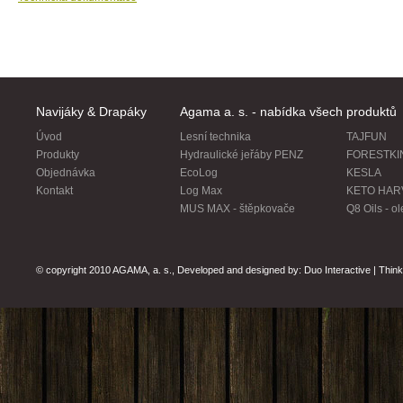
Navijáky & Drapáky
Agama a. s. - nabídka všech produktů
Úvod
Lesní technika
TAJFUN
Produkty
Hydraulické jeřáby PENZ
FORESTKING
Objednávka
EcoLog
KESLA
Kontakt
Log Max
KETO HAR
MUS MAX - štěpkovače
Q8 Oils - o
© copyright 2010 AGAMA, a. s., Developed and designed by: Duo Interactive | Think S