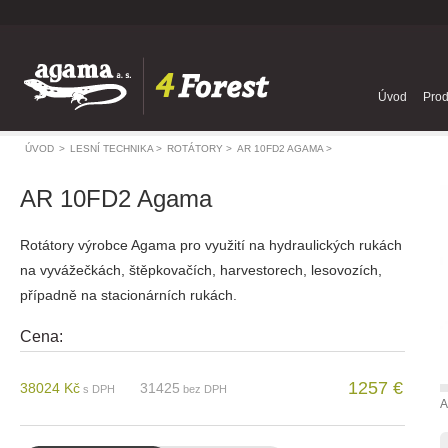
Úvod
Prod
ÚVOD
>
LESNÍ TECHNIKA >
ROTÁTORY >
AR 10FD2 AGAMA >
AR 10FD2 Agama
Rotátory výrobce Agama pro využití na hydraulických rukách
na vyvážečkách, štěpkovačích, harvestorech, lesovozích,
případně na stacionárních rukách.
Cena:
1257 €
38024 Kč
31425
s DPH
bez DPH
A