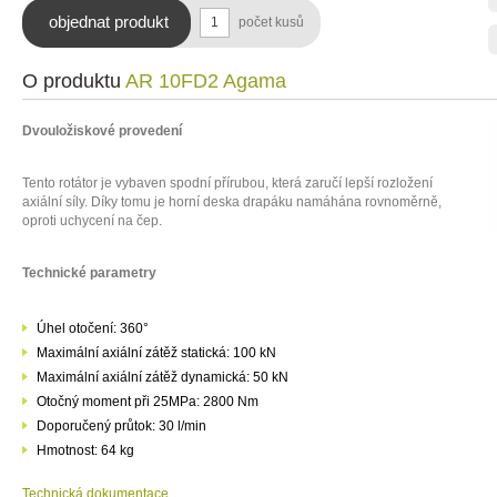
objednat produkt
počet kusů
O produktu
AR 10FD2 Agama
Dvouložiskové provedení
Tento rotátor je vybaven spodní přírubou, která zaručí lepší rozložení
axiální síly. Díky tomu je horní deska drapáku namáhána rovnoměrně,
oproti uchycení na čep.
Technické parametry
Úhel otočení: 360°
Maximální axiální zátěž statická: 100 kN
Maximální axiální zátěž dynamická: 50 kN
Otočný moment při 25MPa: 2800 Nm
Doporučený průtok: 30 l/min
Hmotnost: 64 kg
Technická dokumentace