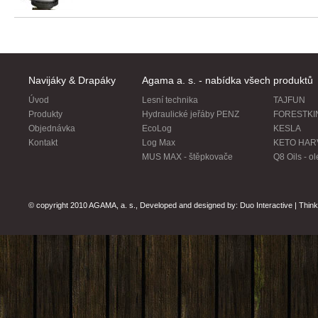
Navijáky & Drapáky
Agama a. s. - nabídka všech produktů
Úvod
Lesní technika
TAJFUN
Produkty
Hydraulické jeřáby PENZ
FORESTKING
Objednávka
EcoLog
KESLA
Kontakt
Log Max
KETO HAR
MUS MAX - štěpkovače
Q8 Oils - o
© copyright 2010 AGAMA, a. s., Developed and designed by: Duo Interactive | Think S